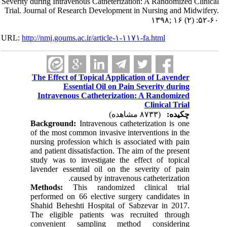
Severity during Intravenous Catheterization: A Randomized Clinical
Trial. Journal of Research Development in Nursing and Midwifery.
۱۳۹۸; ۱۶ (۲) :۵۲-۶۰
URL:
http://nmj.goums.ac.ir/article-۱-۱۱۷۱-fa.html
The Effect of Topical Application of Lavender
Essential Oil on Pain Severity during
Intravenous Catheterization: A Randomized
Clinical Trial
چکیده:
(۸۷۳۳ مشاهده)
Background
:
Intravenous catheterization is one
of the most common invasive interventions in the
nursing profession which is associated with pain
and patient dissatisfaction. The aim of the present
study was to investigate the effect of topical
lavender essential oil on the severity of pain
caused by intravenous catheterization.
Methods
:
This randomized clinical trial
performed on 66 elective surgery candidates in
Shahid Beheshti Hospital of Sabzevar in 2017.
The eligible patients was recruited through
convenient sampling method considering