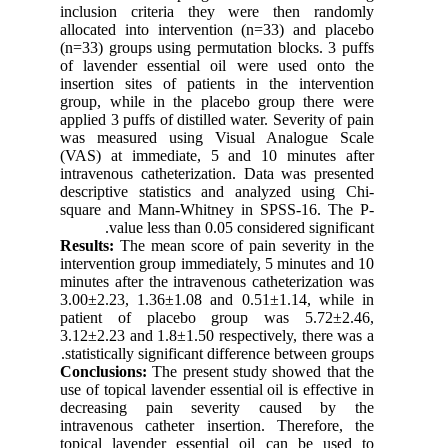
inclusion criteria they were then randomly
allocated into intervention (n=33) and placebo
(n=33) groups using permutation blocks. 3 puffs
of lavender essential oil were used onto the
insertion sites of patients in the intervention
group, while in the placebo group there were
applied 3 puffs of distilled water. Severity of pain
was measured using Visual Analogue Scale
(VAS) at immediate, 5 and 10 minutes after
intravenous catheterization. Data was presented
descriptive statistics and analyzed using Chi-
square and Mann-Whitney in SPSS-16. The P-
value less than 0.05 considered significant.
Results:
The mean score of pain severity in the
intervention group immediately, 5 minutes and 10
minutes after the intravenous catheterization was
3.00±2.23, 1.36±1.08 and 0.51±1.14, while in
patient of placebo group was 5.72±2.46,
3.12±2.23 and 1.8±1.50 respectively, there was a
statistically significant difference between groups.
Conclusions:
The present study showed that the
use of topical lavender essential oil is effective in
decreasing pain severity caused by the
intravenous catheter insertion. Therefore, the
topical lavender essential oil can be used to