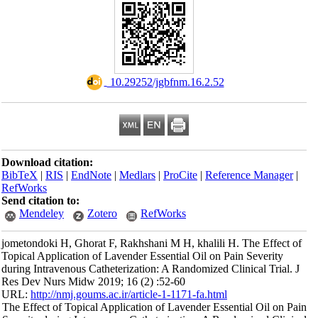
‎ 10.29252/jgbfnm.16.2.52
Download citation:
BibTeX
|
RIS
|
EndNote
|
Medlars
|
ProCite
|
Reference Manager
|
RefWorks
Send citation to:
Mendeley
Zotero
RefWorks
jometondoki H, Ghorat F, Rakhshani M H, khalili H. The Effect of
Topical Application of Lavender Essential Oil on Pain Severity
during Intravenous Catheterization: A Randomized Clinical Trial. J
Res Dev Nurs Midw 2019; 16 (2) :52-60
URL:
http://nmj.goums.ac.ir/article-1-1171-fa.html
The Effect of Topical Application of Lavender Essential Oil on Pain