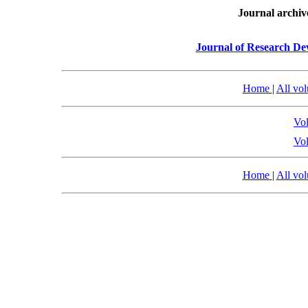
Journal archiv
Journal of Research De
Home
|
All vo
Vol
Vol
Home
|
All vo